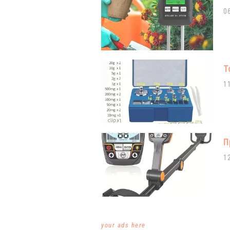
0
Т
1
П
1
your ads here