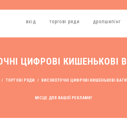
вхід
торгові ряди
дропшипінг
ЧНІ ЦИФРОВІ КИШЕНЬКОВІ В
/
ТОРГОВІ РЯДИ
/
ВИСОКОТОЧНІ ЦИФРОВІ КИШЕНЬКОВІ ВАГИ
МІСЦЕ ДЛЯ ВАШОЇ РЕКЛАМИ!