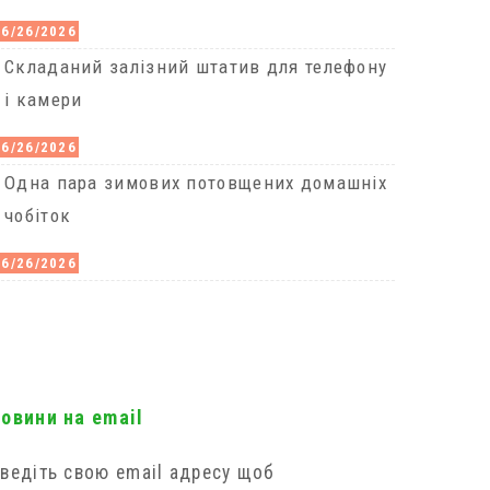
06/26/2026
Cкладаний залізний штатив для телефону
і камери
06/26/2026
Одна пара зимових потовщених домашніх
чобіток
06/26/2026
новини на email
ведіть свою email адресу щоб