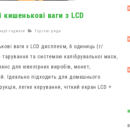
 кишенькові ваги з LCD
март-гаджети
Торгові ряди
кові ваги з LCD дисплеєм, 6 одиниць (г/
ю тарування та системою калібрувальної маси,
анс для ювелірних виробів, монет,
жей. Ідеально підходить для домашнього
укція, легке керування, чіткий екран LCD +
в