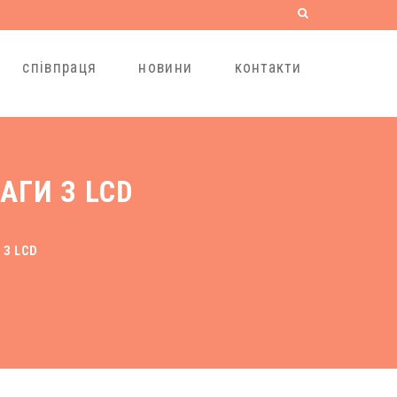
співпраця
новини
контакти
АГИ З LCD
 З LCD