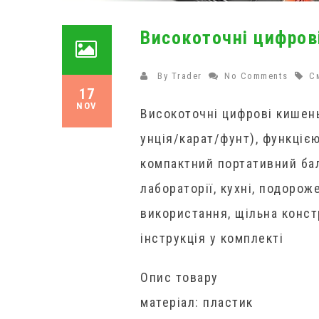
Високоточні цифрові
By
Trader
No Comments
С
17
NOV
Високоточні цифрові кишень
унція/карат/фунт), функціє
компактний портативний бал
лабораторії, кухні, подоро
використання, щільна констр
інструкція у комплекті
Опис товару
матеріал: пластик