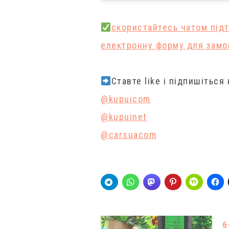
cкористайтесь чатом підт
електронну форму для замов
Ставте like і підпишіться
@kupuicom
@kupuinet
@carsuacom
6