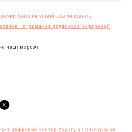
римки (кнопка зліва) або заповніть
лення і отримання додаткової інформації
 на наші мережі:
-в-1 цифровий тестер ґрунту з LCD-екраном