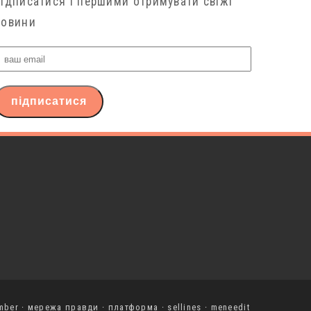
підписатися і першими отримувати свіжі
новини
ваш
email
підписатися
mber
·
мережа правди
·
платформа
·
sellines
·
meneedit