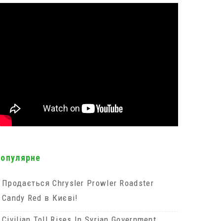
популярне
Продається Chrysler Prowler Roadster
Candy Red в Києві!
Civilian Toll Rises In Syrian Government