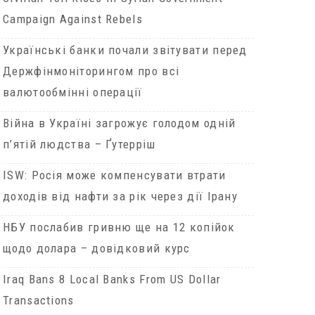
Campaign Against Rebels
Українські банки почали звітувати перед
Держфінмоніторингом про всі
валютообмінні операції
Війна в Україні загрожує голодом одній
п’ятій людства – Ґутерріш
ISW: Росія може компенсувати втрати
доходів від нафти за рік через дії Ірану
НБУ послабив гривню ще на 12 копійок
щодо долара – довідковий курс
Iraq Bans 8 Local Banks From US Dollar
Transactions