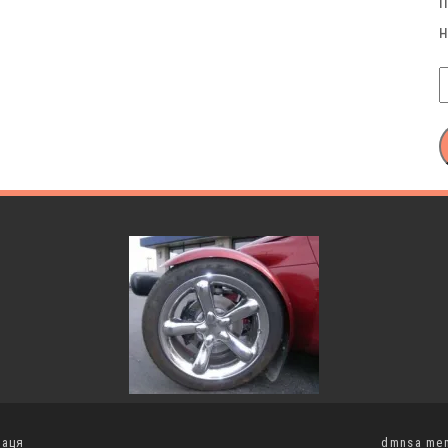
раця
dmnsa me