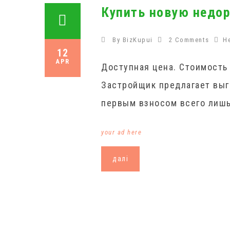
Купить новую недор
By
BizKupui
2 Comments
Н
12
APR
Доступная цена. Стоимость
Застройщик предлагает выг
первым взносом всего лишь
your ad here
далі