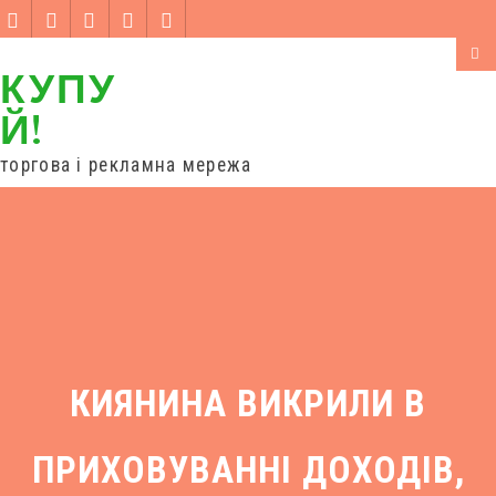
КУПУ
Й!
торгова і рекламна мережа
вхід
торгові ряди
дропшипінг
співпраця
новини
контакти
КИЯНИНА ВИКРИЛИ В
ПРИХОВУВАННІ ДОХОДІВ,