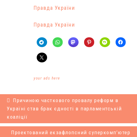
Правда України
Правда України
your ads here
Причиною часткового провалу реформ в
Україні став брак єдності в парламентській
коаліції
Проектований екзафлопсний суперкомп’ютер