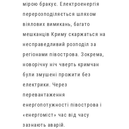
мірою бракує. Електроенергія
перерозподіляється шляхом
віялових вимикань, багато
мешканців Криму скаржаться на
несправедливий розподіл за
регіонами півострова. Зокрема,
новорічну ніч чверть кримчан
були змушені прожити без
електрики. Через
перевантаження
енергопотужності півострова і
«енергоміст» час від часу
зазнають аварій.