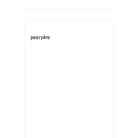
понеділка 1
лютого,
відновився
імпорт
реагуйте:
електроенерг
ії з Росії.…