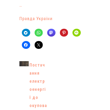
…
Правда України
Постач
ання
електр
оенергі
ї до
окупова