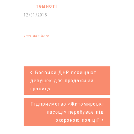
компанії
темноті
«Укренерго».
12/31/2015
В компанії
зазначили,
your ads here
що імпорт
електроенерг
ії з Росії та
Молдови
Боевики ДНР похищают
протягом
девушек для продажи за
границу
минулого
тижня був
Підприємство «Житомирські
відсутній.
ласощі» перебуває під
Однак,
охороною поліції
починаючи з