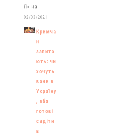
ії» на
сьогодні
02/03/2021
нема підстав
Кримча
для
н
обмеження
запита
імпорту
ють: чи
електроенерг
хочуть
ії з Росії.
вони в
Про це
Україну
заявила
, або
пресслужба
готові
національної
сидіти
енергетичної
в