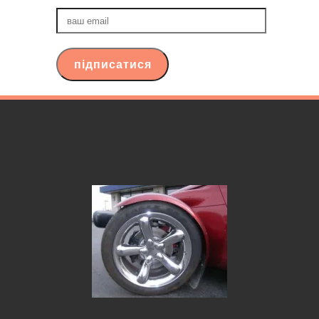
ваш
email
підписатися