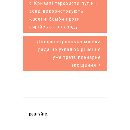
«UA:Перший»
Криваві терористи путін і
) – «Таємний
асад використовують
касетні бомби проти
кадр СБУ:
сирійського народу
Alter Ego
Наумова».
Дніпропетровська міська
Журналісти
рада не ухвалює рішення
уже третє пленарне
виявили, що
засідання
ця квартира,
…
реагуйте: