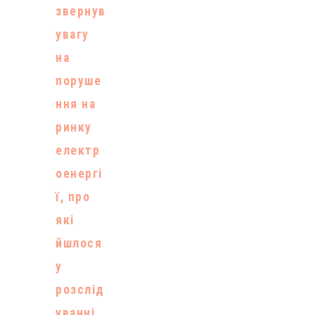
звернув
увагу
на
поруше
ння на
ринку
електр
оенергі
ї, про
які
йшлося
у
розслід
уванні