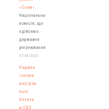
«Схем»
Національна
комісія, що
здійснює
державне
регулювання
у сферах
07/30/2020
енергетики
Родина
та
голови
комунальних
внутріш
послуг
ньої
(НКРЕКП)
безпек
отримала
и СБУ