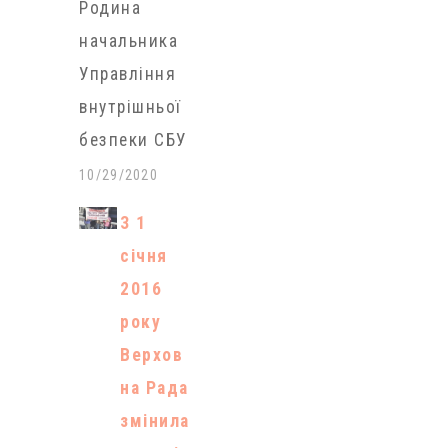
Родина
«численних
начальника
звернень
Управління
суб’єктів
внутрішньої
господарюва
безпеки СБУ
ння,
Андрія
10/29/2020
асоціацій та
Наумова
об’єднань
З 1
придбала 3-
підприємств,
січня
кімнатну
народних
2016
квартиру в
депутатів та
року
елітному
органів
Верхов
житловому
державної
на Рада
комплексі у
влади щодо
змінила
центрі Києва