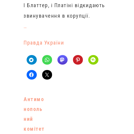
І Блаттер, і Платіні відкидають
звинувачення в корупції.
…
Правда України
Антимо
нополь
ний
комітет