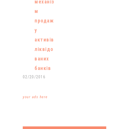
можливих
механіз
в чотири
маніпуляцій
м
рази
з боку
продаж
дешевше від
окремих
у
ринкових
учасників…
активів
цін. Про це
ліквідо
йдеться у
ваних
розслідуванн
банків
і програми
02/20/2016
«Схеми»
(проєкт
your ads here
Радіо
Свобода і
телеканалу