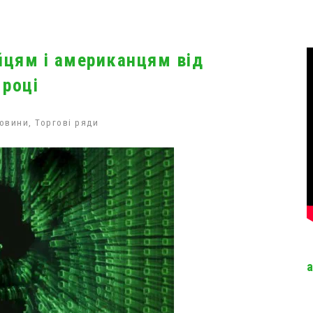
йцям і американцям від
 році
овини
,
Торгові ряди