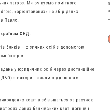
ьних загроз. Ми очікуємо помітного
droid, «орієнтованих» на збір даних
ив Павло.
і країнам СНД:
ів банків – фізичних осіб з допомогою
омп’ютерів.
радань у юридичних осіб через дистанційне
 (ДБО) з використанням віддаленого
 викрадених коштів збільшаться за рахунок
строях даних банківських карт, логінів і