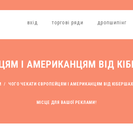
вхід
торгові ряди
дропшипінг
ЯМ І АМЕРИКАНЦЯМ ВІД КІБ
И
/
ЧОГО ЧЕКАТИ ЄВРОПЕЙЦЯМ І АМЕРИКАНЦЯМ ВІД КІБЕРШАХР
МІСЦЕ ДЛЯ ВАШОЇ РЕКЛАМИ!