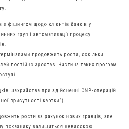
гу.
в з фішингом щодо клієнтів банків у
инних груп і автоматизації процесу
ів.
-терміналами продовжить рости, оскільки
ілей постійно зростає. Частина таких програм
оступі.
дків шахрайства при здійсненні CNP-операцій
чної присутності картки”).
довжить рости за рахунок нових гравців, але
ому показнику залишиться невисокою.