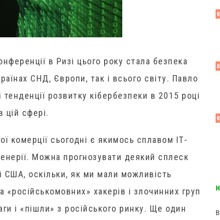
онференції в Ризі цього року стала безпека
раїнах СНД, Європи, так і всього світу. Павло
 тенденції розвитку кібербезпеки в 2015 році
в цій сфері.
ої комерції сьогодні є якимось сплавом ІТ-
нженерії. Можна прогнозувати деякий сплеск
і США, оскільки, як ми мали можливість
а «російськомовних» хакерів і злочинних груп
ги і «пішли» з російського ринку. Ще один
в