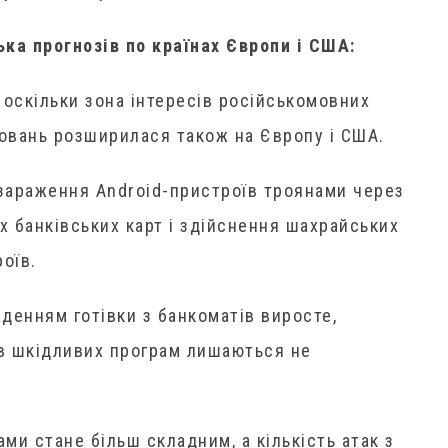
ка прогнозів по країнах Європи і США:
 оскільки зона інтересів російськомовних
повань розширилася також на Європу і США.
 зараження Android-пристроїв троянами через
 банківських карт і здійснення шахрайських
оїв.
аденням готівки з банкоматів виросте,
ів шкідливих програм лишаються не
ми стане більш складним, а кількість атак з