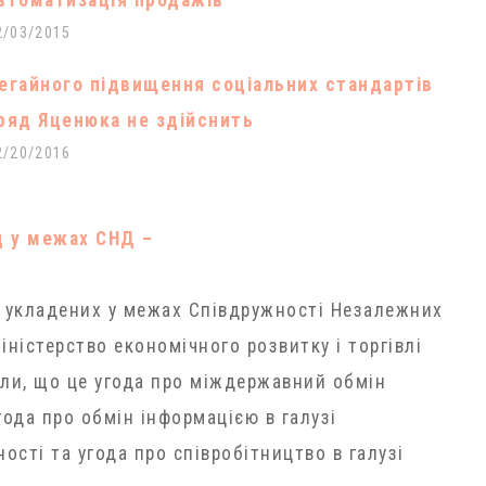
втоматизація продажів
2/03/2015
егайного підвищення соціальних стандартів
ряд Яценюка не здійснить
2/20/2016
д у межах СНД –
, укладених у межах Співдружності Незалежних
ністерство економічного розвитку і торгівлі
или, що це угода про міждержавний обмін
ода про обмін інформацією в галузі
ості та угода про співробітництво в галузі