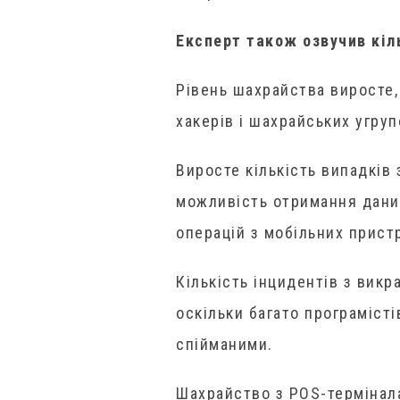
Експерт також озвучив кіль
Рівень шахрайства виросте,
хакерів і шахрайських угру
Виросте кількість випадків
можливість отримання даних
операцій з мобільних пристр
Кількість інцидентів з викр
оскільки багато програміст
спійманими.
Шахрайство з POS-термінала