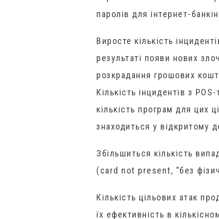
паролів для інтернет-банкін
Виросте кількість інциденті
результаті появи нових злоч
розкрадання грошових кошт
Кількість інцидентів з POS
кількість програм для цих ц
знаходиться у відкритому д
Збільшиться кількість випа
(card not present, “без фізи
Кількість цільових атак про
їх ефективність в кількісн