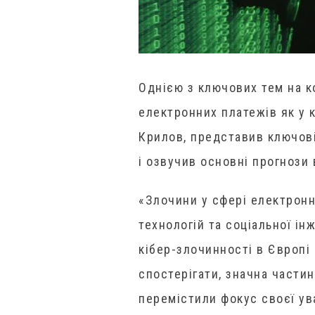
Однією з ключових тем на к
електронних платежів як у к
Крилов, представив ключові
і озвучив основні прогнози 
«Злочини у сфері електронн
технологій та соціальної і
кібер-злочинності в Європі 
спостерігати, значна частин
перемістили фокус своєї ува