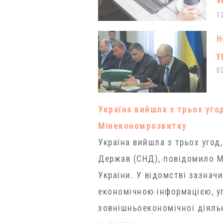
а
1
Н
у
0
Україна вийшла з трьох уго
Мінекономрозвитку
Україна вийшла з трьох угод
Держав (СНД), повідомило Мі
України. У відомстві зазнач
економічною інформацією, уг
зовнішньоекономічної діяльн