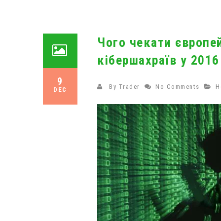
Чого чекати європе
кібершахраїв у 2016
9
By
Trader
No Comments
Н
DEC