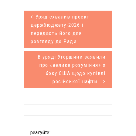
Уряд схвалив проєкт
держбюджету-2026 і
передасть його для
розгляду до Ради
В уряді Угорщини заявили
про «велике розуміння» з
боку США щодо купівлі
російської нафти
реагуйте: