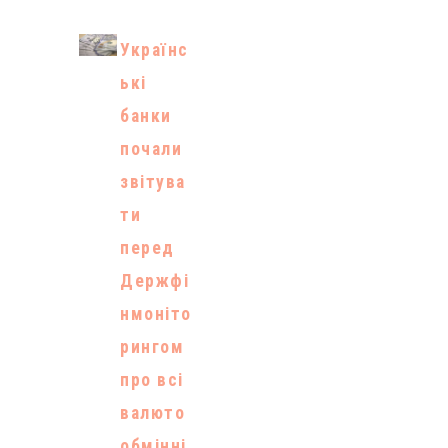
Українс
ькі
банки
почали
звітува
ти
перед
Держфі
нмоніто
рингом
про всі
валюто
обмінні