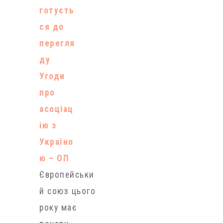
готуєть
раніше
ся до
міститися в
перегля
Єдиному
ду
демографічн
Угоди
ому
про
держреєстрі,
асоціац
який
ію з
ведеться з
Україно
2012 р. За
ю – ОП
новими
Європейськи
правилами,
й союз цього
всі…
року має