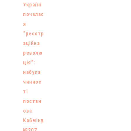
Україні
почалас
я
“реєстр
аційна
револю
ція”:
набула
чиннос
ті
постан
ова
Кабміну
№207