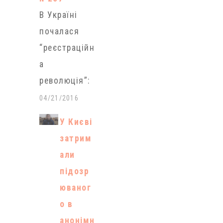
В Україні
почалася
“реєстраційн
а
революція”:
набула
04/21/2016
чинності
У Києві
постанова
затрим
Кабміну
али
№207, за
підозр
якою
юваног
реєстрація
о в
місця
анонімн