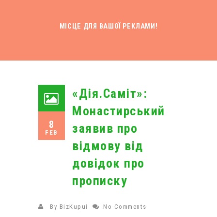
МІСЦЕ ДЛЯ ВАШОЇ РЕКЛАМИ!
«Дія.Саміт»:
Монастирський
8
заявив про
FEB
відмову від
довідок про
прописку
By
BizKupui
No Comments