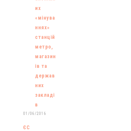
проживання
их
передається
«мінува
з
ннях»
Держміграці
станцій
йної служби
метро,
у відання
магазин
місцевих
ів та
органів
держав
влади, аж до
них
голови
закладі
сільради. Всі
в
дані про
01/06/2016
реєстрацію
ЄС
будуть як і