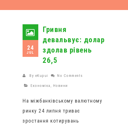
Гривня
девальвує: долар
24
здолав рівень
JUL
26,5
By
eKupui
No Comments
Економіка
,
Новини
На міжбанківському валютному
ринку 24 липня триває
зростання котирувань