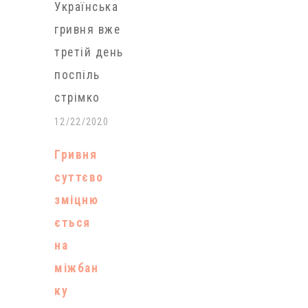
Українська
перебіг
гривня вже
торгів,
третій день
надлишок
поспіль
ліквідності в
стрімко
банківській
знецінюєтьс
12/22/2020
системі
я щодо
«створює
Гривня
долара США
додаткові
суттєво
як на
ресурси для
зміцню
міжбанківськ
спекулятивн
ється
ому
их атак на
на
валютному
гривню». «На
міжбан
ринку, так і
ранок середи
ку
за курсом