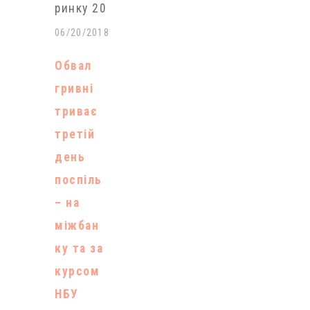
ринку 20
червня
06/20/2018
триває
Обвал
зростання
гривні
котирувань
триває
американськ
третій
ого долара.
день
Як
поспіль
повідомляє
– на
профільний
міжбан
сайт
ку та за
«Мінфін»,
курсом
який
НБУ
відстежує