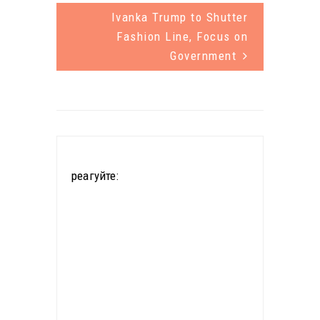
котирування
частину
Ivanka Trump to Shutter
опустилися
Fashion Line, Focus on
втрат
до 28
Government
останніх
гривень 16–
тижнів.
18 копійок,
Станом на
але згодом
12:00 за
до…
Києвом
реагуйте:
торги
відбувалися
на рівні
близько 26
гривень 32
копійок за